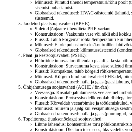
Miinused: Piiratud tihendi temperatuuri/rõhu poolt (
sisemist puhastamist.
Globaalsed rakendused: HVAC-süsteemid (jahutid, soo
süsteemid.
Joodetud plaatsoojusvaheti (BPHE):
Suletud jõujaam: tihenditeta PHE variant.
Konstruktsioon: Vaakumis vase või nikli abil kokku
Plussid: Talub kõrgemat rõhku/temperatuuri kui tih
Miinused: Ei ole puhastamiseks/kontrolliks lahtivõeta
Globaalsed rakendused: külmutussüsteemid (kondensa
Plaat- ja kestsoojusvaheti (PSHE):
Hübriidne innovaator: ühendab plaadi ja kesta põhi
Konstruktsioon: Surveanuma kesta sisse suletud ümm
Plussid: Kompaktne, talub kõrgeid rõhke/temperatuur
Miinused: Kõrgem hind kui tavalistel PHE-del, piira
Globaalsed rakendused: nafta ja gaas (gaasijahutus
Õhkjahutusega soojusvaheti (ACHE / fin-fan):
Veesäästja: Kasutab jahutamiseks vee asemel ümbrit
Konstruktsioon: Protsessivedelik voolab ribidega tor
Plussid: Kõrvaldab veetarbimise ja töötlemiskulud, 
Miinused: Suurem jalajälg kui vesijahutusega seadme
Globaalsed rakendused: nafta ja gaas (puuraugud, raf
Topelttoruga (juuksenõelaga) soojusvaheti:
Lihtne lahendus: kontsentrilise toru põhikonstruktsi
Konstruktsioon: Üks toru teise sees; üks vedelik vool