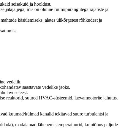
kaid seisakuid ja hooldust.
jalajäljega, mis on oluline ruumipiirangutega rajatiste ja
mahtude käsitlemiseks, alates ülikõrgetest rõhkudest ja
sattumist.
e ​​vedelik.
, kohandatav saastavate vedelike jaoks.
ahutavuse eest.
emise reaktorid, suured HVAC-süsteemid, laevamootorite jahutus.
vad kuumad/külmad kanalid tekitavad suure turbulentsi ja
emaldada), madalamad lähenemistemperatuurid, kulutõhus paljude