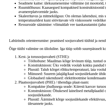
Seadmete kaitse: ülekuumenemise vältimine (nt mootorid, t
Ruumitõhusus: Kaasaegsed kompaktsed konstruktsioonid (erit
avamereplatvormide jaoks.
Skaleeritavus ja mitmekülgsus: On olemas lahendusi, mis so
temperatuuridest kuni söövitavate või viskoossete vedelike
Ressursside säästmine: võimaldab vee taaskasutamist (jahu
Labürindis orienteerumine: peamised soojusvaheti tüübid ja nen
Õige tüübi valimine on ülioluline. Iga tüüp sobib suurepäraselt k
Kest- ja torusoojusvaheti (STHE):
Tööhobune: Maailmas kõige levinum tüüp, tuntud om
Konstruktsioon: Üks vedelik voolab kokku pandud tor
Plussid: Talub kõrget rõhku/temperatuuri, laia vooluki
Miinused: Suurem jalajälg/kaal soojusülekande ühiku
Globaalsed rakendused: elektritootmise kondensaator
Plaatsoojusvaheti (PHE) / tihendiga plaat-raam:
Kompaktne jõudlusega seade: Kiiresti kasvav turuosa
Konstruktsioon: Õhukesed lainelised metallplaadid 
soojusülekande.
Plussid: Äärmiselt kõrge soojusülekande efektiivsu
ülesannete jaoks.