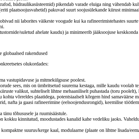
rafod, hüdraulikasüsteemid) pikendab varade eluiga ning vähendab kulu
i plaatsoojusvahetid) pakuvad suurt soojusülekande kiirust minimaalse 
bivad nii laborites väikeste voogude kui ka rafineerimistehastes suurte 
ni.
tustornide/suletud ahelate kaudu) ja minimeerib jääksoojuse keskkonda 
de globaalsed rakendused
onkreetsetes olukordades:
a vastupidavuse ja mitmekülgsuse poolest.
ude sees, mis on ümbritsetud suurema kestaga, mille kaudu voolab tein
iruste valikut, suhteliselt lihtne mehaaniliselt puhastada (toru poolelt)
 kohta võrreldes plaatidega, potentsiaalselt kõrgem hind samaväärse m
id, nafta ja gaasi rafineerimine (eelsoojendusrongid), keemilise töötl
 tänu tõhususele ja ruumisäästule.
on kokku kinnitatud, moodustades kanalid kahe vedeliku jaoks. Vaheldu
s, kompaktne suurus/kerge kaal, modulaarne (plaate on lihtne lisada/e