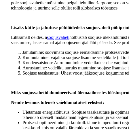
pole soojusvahetite mõistmine pelgalt tehniline žargoon; see on v
tehnoloogia ja uurime selle olulist rolli globaalses tööstuses.
Lisaks kütte ja jahutuse põhitõdedele: soojusvaheti põhiprint
Lihtsamalt öeldes, a
soojusvaheti
hõlbustab soojuse ülekandumist üh
saastumise, lastes samal ajal soojusenergial läbi pääseda. See pro
Jahutamine: soovimatu soojuse eemaldamine protsessivedeli
Kuumutamine: vajaliku soojuse lisamine vedelikule (nt toi
Kondensatsioon: Auru muutmine vedelikuks selle varjatud 
Aurustamine: vedeliku auruks muutmine soojuse lisamise tee
Soojuse taaskasutus: Ühest voost jääksoojuse kogumine tei
Miks soojusvahetid domineerivad ülemaailmsetes tööstusprot
Nende levimus tuleneb vaieldamatutest eelistest:
Ületamatu energiatõhusus: Soojuse taaskasutuse ja optimaals
tähendab otseselt madalamaid tegevuskulusid ja väiksemat 
Protsessi optimeerimine ja kontroll: täpne temperatuuri reg
keskkond, mis on vajalik järjepideva ja suure saagikusega 