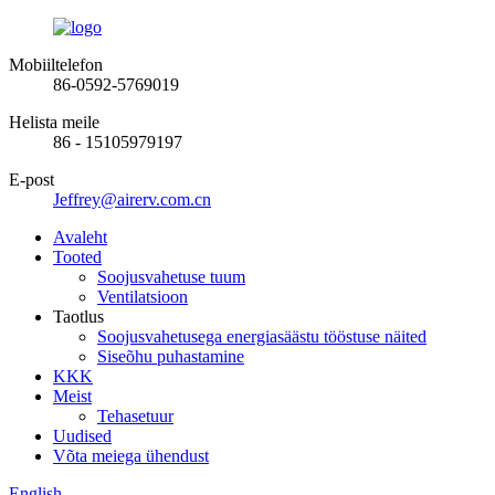
Mobiiltelefon
86-0592-5769019
Helista meile
86 - 15105979197
E-post
Jeffrey@airerv.com.cn
Avaleht
Tooted
Soojusvahetuse tuum
Ventilatsioon
Taotlus
Soojusvahetusega energiasäästu tööstuse näited
Siseõhu puhastamine
KKK
Meist
Tehasetuur
Uudised
Võta meiega ühendust
English