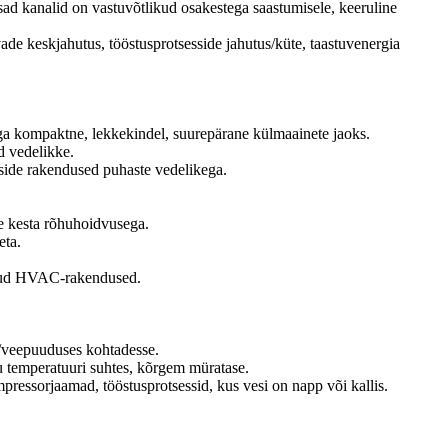
tsad kanalid on vastuvõtlikud osakestega saastumisele, keeruline
de keskjahutus, tööstusprotsesside jahutus/küte, taastuvenergia
äga kompaktne, lekkekindel, suurepärane külmaainete jaoks.
d vedelikke.
side rakendused puhaste vedelikega.
e kesta rõhuhoidvusega.
eta.
likud HVAC-rakendused.
e/veepuuduses kohtadesse.
hu temperatuuri suhtes, kõrgem müratase.
pressorjaamad, tööstusprotsessid, kus vesi on napp või kallis.