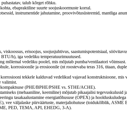
 puhastatav, talub kõrget rõhku.
ohta, ebapraktiline suurte soojuskoormuste korral.
tsessid, instrumentide jahutamine, proovivõtusüsteemid, mantliga anu
 viskoossus, erisoojus, soojusjuhtivus, saastumispotentsiaal, söövitavu
 BTU/h), iga vedeliku temperatuurimuutused.
ng mõlemal vedeliku poolel, mis mõjutab pumba/ventilaatori võimsust.
le, korrosioonile ja erosioonile (nt roostevaba teras 316, titaan, duplek
või korrosiooni tekkele kalduvad vedelikud vajavad konstruktsioone, m
 valimist.
rivad kompaktsuse (PHE/BPHE/PSHE vs. STHE/ACHE).
stamiseks (mehaaniline, keemiline) mõjutab pikaajalisi tegevuskulusid
eringu tasakaalustamine energiatõhususe (OPEX) ja hoolduskuludega 
 vee väljalaske piirväärtuste, materjaliohutuse (toidukõlblik, ASME 
 (ASME, PED, TEMA, API, EHEDG, 3-A).