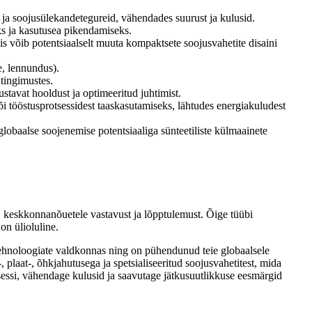
i ja soojusülekandetegureid, vähendades suurust ja kulusid.
ks ja kasutusea pikendamiseks.
s võib potentsiaalselt muuta kompaktsete soojusvahetite disaini
e, lennundus).
tingimustes.
stavat hooldust ja optimeeritud juhtimist.
i tööstusprotsessidest taaskasutamiseks, lähtudes energiakuludest
obaalse soojenemise potentsiaaliga sünteetiliste külmaainete
t, keskkonnanõuetele vastavust ja lõpptulemust. Õige tüübi
on ülioluline.
tehnoloogiate valdkonnas ning on pühendunud teie globaalsele
plaat-, õhkjahutusega ja spetsialiseeritud soojusvahetitest, mida
tsessi, vähendage kulusid ja saavutage jätkusuutlikkuse eesmärgid