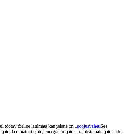
ul töötav tõeline laulmata kangelane on...
soojusvaheti
See
e, keemiatöötlejate, energiatarnijate ja rajatiste haldajate jaoks