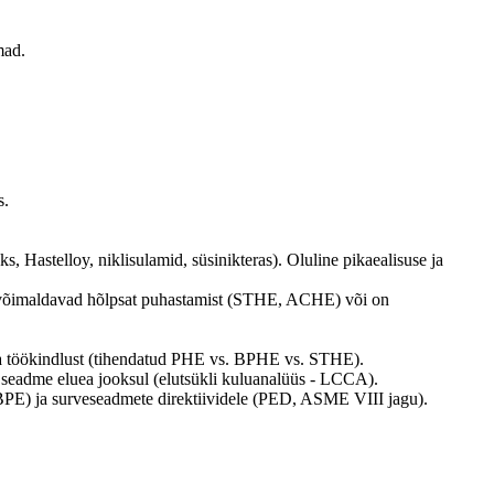
mad.
s.
s, Hastelloy, niklisulamid, süsinikteras). Oluline pikaealisuse ja
is võimaldavad hõlpsat puhastamist (STHE, ACHE) või on
 ja töökindlust (tihendatud PHE vs. BPHE vs. STHE).
seadme eluea jooksul (elutsükli kuluanalüüs - LCCA).
BPE) ja surveseadmete direktiividele (PED, ASME VIII jagu).