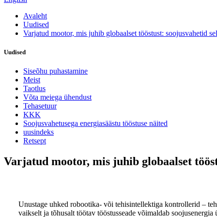
Avaleht
Uudised
Varjatud mootor, mis juhib globaalset tööstust: soojusvahetid se
Uudised
Siseõhu puhastamine
Meist
Taotlus
Võta meiega ühendust
Tehasetuur
KKK
Soojusvahetusega energiasäästu tööstuse näited
uusindeks
Retsept
Varjatud mootor, mis juhib globaalset tööst
Unustage uhked robootika- või tehisintellektiga kontrollerid – teh
vaikselt ja tõhusalt töötav tööstusseade võimaldab soojusenergia ü