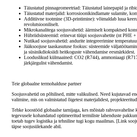
Täiustatud pinnageomeetriad: Täiustatud lainepapid ja ribi
Täiustatud materjalid: korrosioonikindlamate sulamite, kom
Additiivne tootmine (3D-printimine): võimaldab luua keeruk
revolutsiooniliselt.
Mikrokanalitega soojusvahetid: äärmiselt kompaktsed kons
Hübriidsüsteemid: erinevat tüüpi soojusvahetite (nt PHE 
Nutikad soojusvahetid: andurite integreerimine temperatuur
Jääksoojuse taaskasutuse fookus: süsteemide väljatöötamin
ja süsinikdioksiidi heitkoguste vähendamise eesmärkidest.
Looduslikud külmaained: CO2 (R744), ammoniaagi (R717) ja
järkjärgulist vähendamist.
Teie globaalne termohalduse partner
Soojusvahetid on põhilised, mitte valikulised. Need kujutavad end
valimine, mis on valmistatud õigetest materjalidest, projekteeritud
Tehke koostööd globaalse tarnijaga, kes mõistab rahvusvahelise
tegevusele kohandatud optimeeritud termiliste lahenduste pakkumi
toetab tugev logistika ja tehniline tugi kogu maailmas. [Link soo
täpse soojusülekande abil.