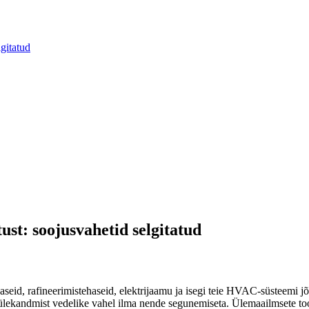
lgitatud
ust: soojusvahetid selgitatud
aseid, rafineerimistehaseid, elektrijaamu ja isegi teie HVAC-süsteemi jõ
lekandmist vedelike vahel ilma nende segunemiseta. Ülemaailmsete tootjat