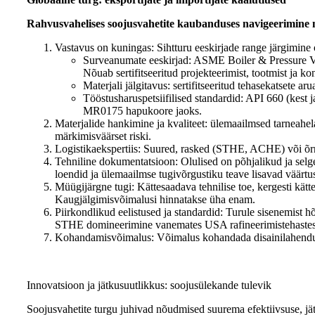
Rahvusvahelises soojusvahetite kaubanduses navigeerimine nõ
Vastavus on kuningas: Sihtturu eeskirjade range järgimine 
Surveanumate eeskirjad: ASME Boiler & Pressure Ve
Nõuab sertifitseeritud projekteerimist, tootmist ja kon
Materjali jälgitavus: sertifitseeritud tehasekatsete 
Tööstusharuspetsiifilised standardid: API 660 (kest
MR0175 hapukoore jaoks.
Materjalide hankimine ja kvaliteet: ülemaailmsed tarneahela
märkimisväärset riski.
Logistikaekspertiis: Suured, rasked (STHE, ACHE) või õrnad
Tehniline dokumentatsioon: Olulised on põhjalikud ja selge
loendid ja ülemaailmse tugivõrgustiku teave lisavad väärtus
Müügijärgne tugi: Kättesaadava tehnilise toe, kergesti kät
Kaugjälgimisvõimalusi hinnatakse üha enam.
Piirkondlikud eelistused ja standardid: Turule sisenemist
STHE domineerimine vanemates USA rafineerimistehastes
Kohandamisvõimalus: Võimalus kohandada disainilahendusi v
Innovatsioon ja jätkusuutlikkus: soojusülekande tulevik
Soojusvahetite turgu juhivad nõudmised suurema efektiivsuse, jätk