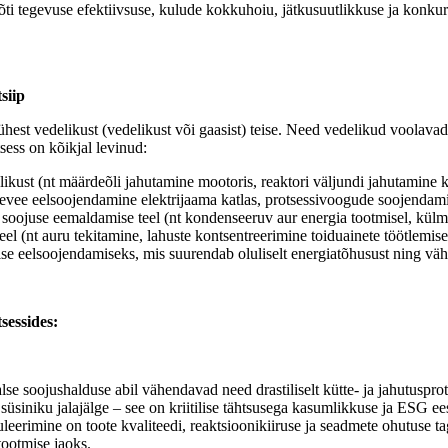
õti tegevuse efektiivsuse, kulude kokkuhoiu, jätkusuutlikkuse ja konkuren
siip
est vedelikust (vedelikust või gaasist) teise. Need vedelikud voolavad e
tsess on kõikjal levinud:
kust (nt määrdeõli jahutamine mootoris, reaktori väljundi jahutamine 
tevee eelsoojendamine elektrijaama katlas, protsessivoogude soojendami
soojuse eemaldamise teel (nt kondenseeruv aur energia tootmisel, kül
l (nt auru tekitamine, lahuste kontsentreerimine toiduainete töötlemise
se eelsoojendamiseks, mis suurendab oluliselt energiatõhusust ning vä
sessides:
e soojushalduse abil vähendavad need drastiliselt kütte- ja jahutusprot
süsiniku jalajälge – see on kriitilise tähtsusega kasumlikkuse ja ESG e
uleerimine on toote kvaliteedi, reaktsioonikiiruse ja seadmete ohutuse t
tootmise jaoks.