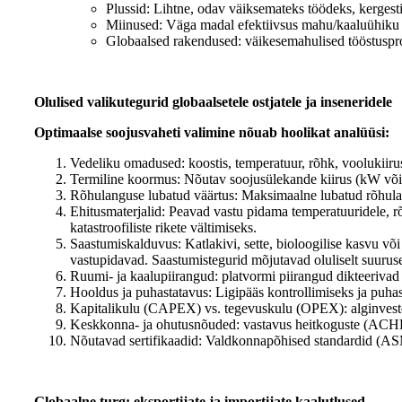
Plussid: Lihtne, odav väiksemateks töödeks, kergesti
Miinused: Väga madal efektiivsus mahu/kaaluühiku k
Globaalsed rakendused: väikesemahulised tööstuspro
Olulised valikutegurid globaalsetele ostjatele ja inseneridele
Optimaalse soojusvaheti valimine nõuab hoolikat analüüsi:
Vedeliku omadused: koostis, temperatuur, rõhk, voolukiirus,
Termiline koormus: Nõutav soojusülekande kiirus (kW või
Rõhulanguse lubatud väärtus: Maksimaalne lubatud rõhula
Ehitusmaterjalid: Peavad vastu pidama temperatuuridele, rõhu
katastroofiliste rikete vältimiseks.
Saastumiskalduvus: Katlakivi, sette, bioloogilise kasvu 
vastupidavad. Saastumistegurid mõjutavad oluliselt suuruse
Ruumi- ja kaalupiirangud: platvormi piirangud diktee
Hooldus ja puhastatavus: Ligipääs kontrollimiseks ja puha
Kapitalikulu (CAPEX) vs. tegevuskulu (OPEX): alginveste
Keskkonna- ja ohutusnõuded: vastavus heitkoguste (ACHE),
Nõutavad sertifikaadid: Valdkonnapõhised standardid
Globaalne turg: eksportijate ja importijate kaalutlused