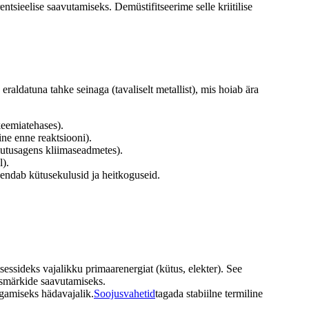
tsieelise saavutamiseks. Demüstifitseerime selle kriitilise
raldatuna tahke seinaga (tavaliselt metallist), mis hoiab ära
keemiatehases).
ne enne reaktsiooni).
mutusagens kliimaseadmetes).
l).
hendab kütusekulusid ja heitkoguseid.
sessideks vajalikku primaarenergiat (kütus, elekter). See
esmärkide saavutamiseks.
agamiseks hädavajalik.
Soojusvahetid
tagada stabiilne termiline