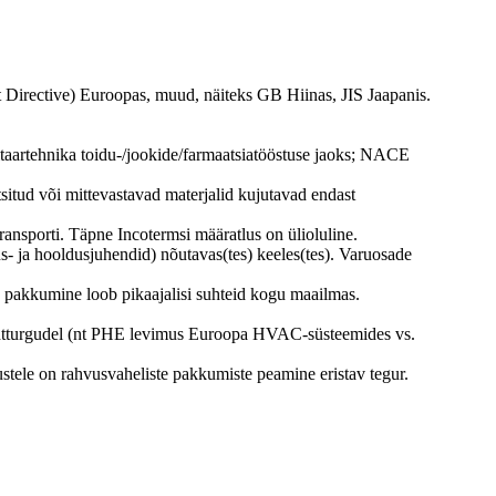
irective) Euroopas, muud, näiteks GB Hiinas, JIS Jaapanis.
itaartehnika toidu-/jookide/farmaatsiatööstuse jaoks; NACE
tsitud või mittevastavad materjalid kujutavad endast
ansporti. Täpne Incotermsi määratlus on ülioluline.
s- ja hooldusjuhendid) nõutavas(tes) keeles(tes). Varuosade
te pakkumine loob pikaajalisi suhteid kogu maailmas.
 sihtturgudel (nt PHE levimus Euroopa HVAC-süsteemides vs.
stele on rahvusvaheliste pakkumiste peamine eristav tegur.