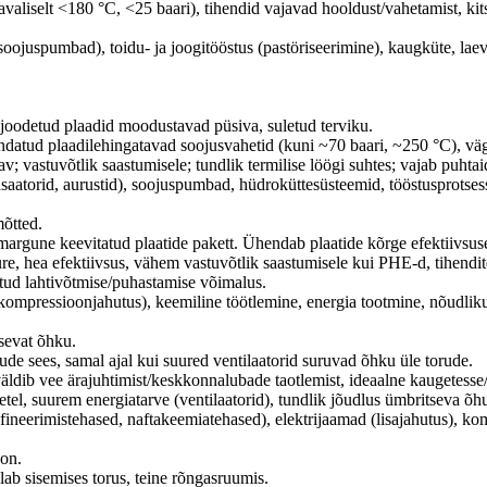
tavaliselt <180 °C, <25 baari), tihendid vajavad hooldust/vahetamist, ki
juspumbad), toidu- ja joogitööstus (pastöriseerimine), kaugküte, laeva
 joodetud plaadid moodustavad püsiva, suletud terviku.
endatud plaadilehingatavad soojusvahetid (kuni ~70 baari, ~250 °C), v
v; vastuvõtlik saastumisele; tundlik termilise löögi suhtes; vajab puhtai
atorid, aurustid), soojuspumbad, hüdroküttesüsteemid, tööstusprotses
mõtted.
argune keevitatud plaatide pakett. Ühendab plaatide kõrge efektiivsus
e, hea efektiivsus, vähem vastuvõtlik saastumisele kui PHE-d, tihendit
tud lahtivõtmise/puhastamise võimalus.
, kompressioonjahutus), keemiline töötlemine, energia tootmine, nõud
sevat õhku.
ude sees, samal ajal kui suured ventilaatorid suruvad õhku üle torude.
väldib vee ärajuhtimist/keskkonnalubade taotlemist, ideaalne kaugetess
tel, suurem energiatarve (ventilaatorid), tundlik jõudlus ümbritseva õ
ineerimistehased, naftakeemiatehased), elektrijaamad (lisajahutus), kom
oon.
ab sisemises torus, teine ​​rõngasruumis.