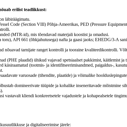
uab erilist teadlikkust:
on läbiräägimatu.
ssel Code (Section VIII) Põhja-Ameerikas, PED (Pressure Equipment D
trolli.
aruanded (MTR-id), mis tõendavad materjali koostist ja omadusi.
 ja toru), API 661 (õhkjahutusega) nafta ja gaasi jaoks; EHEDG/3-A san
d nõuavad tarnijate ranget kontrolli ja tooraine kvaliteedikontrolli. Võl
 (PHE plaadid) ühikud vajavad spetsiaalset pakkimist, käitlemist ja tr
d käsiraamatud (tootmis- ja identifitseerimisandmed, paigaldus-, kasutu
t.
tesaadavate varuosade (tihendite, plaatide) ja võimalike hoolduslepingu
 hõlbustab domineerivate tüüpide ja kohalike inseneritavade mõistmine
).
astavalt kliendi konkreetsetele vajadustele ja kohapealsetele tingimu
usuutlikkuse ja digitaliseerimise järele: