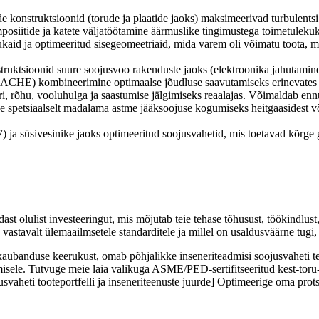
de konstruktsioonid (torude ja plaatide jaoks) maksimeerivad turbulents
posiitide ja katete väljatöötamine äärmuslike tingimustega toimetuleku
aid ja optimeeritud sisegeomeetriaid, mida varem oli võimatu toota, mi
truktsioonid suure soojusvoo rakenduste jaoks (elektroonika jahutamin
+ ACHE) kombineerimine optimaalse jõudluse saavutamiseks erinevates 
i, rõhu, vooluhulga ja saastumise jälgimiseks reaalajas. Võimaldab ennu
e spetsiaalselt madalama astme jääksoojuse kogumiseks heitgaasidest võ
 süsivesinike jaoks optimeeritud soojusvahetid, mis toetavad kõrge gl
ast olulist investeeringut, mis mõjutab teie tehase tõhusust, töökindlus
 vastavalt ülemaailmsetele standarditele ja millel on usaldusväärne tugi, 
 kaubanduse keerukust, omab põhjalikke inseneriteadmisi soojusvaheti 
sele. Tutvuge meie laia valikuga ASME/PED-sertifitseeritud kest-toru-, 
jusvaheti tooteportfelli ja inseneriteenuste juurde] Optimeerige oma pro