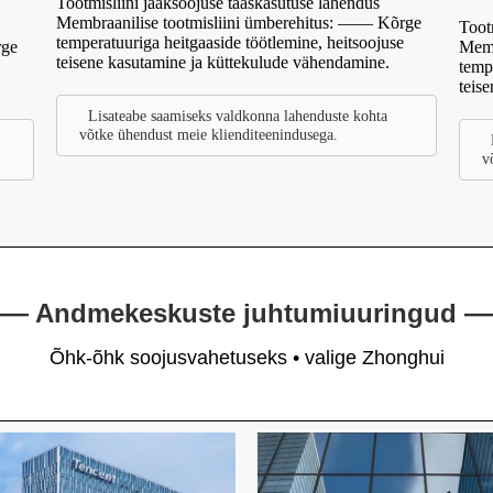
Tootmisliini jääksoojuse taaskasutuse lahendus
Membraanilise tootmisliini ümberehitus: —— Kõrge
Toot
temperatuuriga heitgaaside töötlemine, heitsoojuse
rge
Memb
teisene kasutamine ja küttekulude vähendamine.
temp
teis
Lisateabe saamiseks valdkonna lahenduste kohta
võtke ühendust meie klienditeenindusega.
v
— Andmekeskuste juhtumiuuringud 
Õhk-õhk soojusvahetuseks • valige Zhonghui