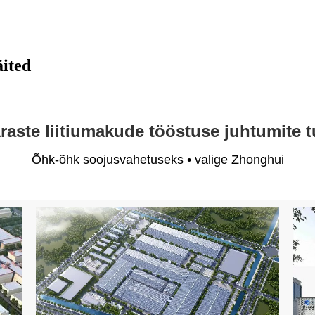
äited
ste liitiumakude tööstuse juhtumite
Õhk-õhk soojusvahetuseks • valige Zhonghui