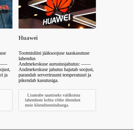
Huawei
tuse
Tootmisliini jääksoojuse taaskasutuse
lahendus
: ——
Andmekeskuse aurustusjahutus: ——
ojust,
Andmekeskuse jahutus hajutab soojust,
i ja
parandab serveriruumi temperatuuri ja
pikendab kasutusiga.
Lisateabe saamiseks valdkonna
lahenduste kohta võtke ühendust
meie klienditeenindusega.