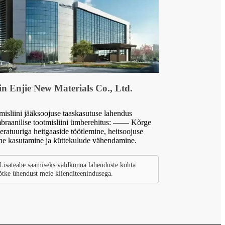
in Enjie New Materials Co., Ltd.
misliini jääksoojuse taaskasutuse lahendus
raanilise tootmisliini ümberehitus: —— Kõrge
eratuuriga heitgaaside töötlemine, heitsoojuse
ene kasutamine ja küttekulude vähendamine.
Lisateabe saamiseks valdkonna lahenduste kohta
õtke ühendust meie klienditeenindusega.