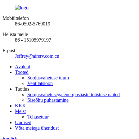
Mobiiltelefon
86-0592-5769019
Helista meile
86 - 15105979197
E-post
Jeffrey@airerv.com.cn
Avaleht
Tooted
Soojusvahetuse tuum
Ventilatsioon
Taotlus
Soojusvahetusega energiasäästu tööstuse näited
Siseõhu puhastamine
KKK
Meist
Tehasetuur
Uudised
Võta meiega ühendust
English