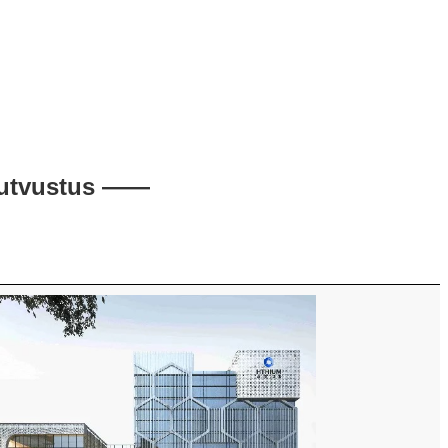
 tutvustus ——