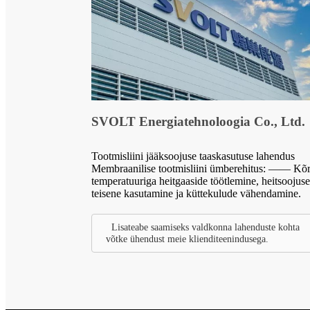
SVOLT Energiatehnoloogia Co., Ltd.
Tootmisliini jääksoojuse taaskasutuse lahendus
Membraanilise tootmisliini ümberehitus: —— Kõ
temperatuuriga heitgaaside töötlemine, heitsoojuse
teisene kasutamine ja küttekulude vähendamine.
Lisateabe saamiseks valdkonna lahenduste kohta
võtke ühendust meie klienditeenindusega.