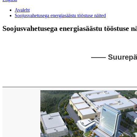
Avaleht
Soojusvahetusega energiasäästu tööstuse näited
Soojusvahetusega energiasäästu tööstuse n
—— Suurepära