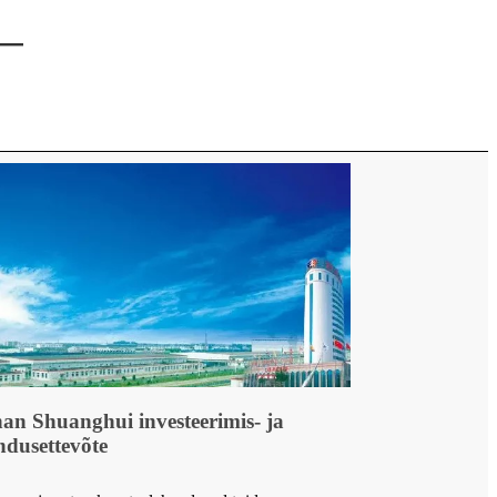
——
an Shuanghui investeerimis- ja
ndusettevõte