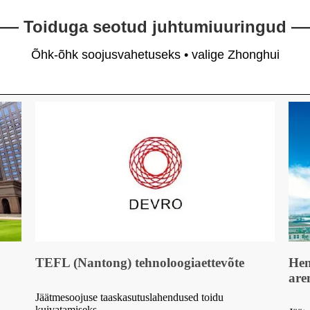
— Toiduga seotud juhtumiuuringud 
Õhk-õhk soojusvahetuseks • valige Zhonghui
TEFL (Nantong) tehnoloogiaettevõte
Hen
are
Jäätmesoojuse taaskasutuslahendused toidu
kuivatamiseks