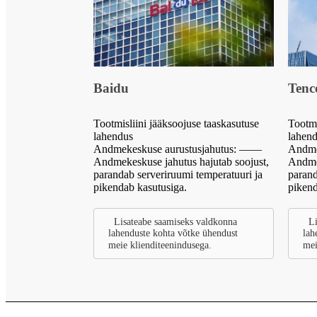
Baidu
Tenc
Tootmisliini jääksoojuse taaskasutuse
Tootmi
lahendus
lahen
Andmekeskuse aurustusjahutus: ——
Andme
Andmekeskuse jahutus hajutab soojust,
Andmek
parandab serveriruumi temperatuuri ja
parand
pikendab kasutusiga.
pikend
Lisateabe saamiseks valdkonna
Li
lahenduste kohta võtke ühendust
lah
meie klienditeenindusega.
mei