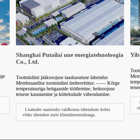
Shanghai Putailai uue energiatehnoloogia
Yib
Co., Ltd.
Toot
rge
Memb
Tootmisliini jääksoojuse taaskasutuse lahendus
temp
Membraanilise tootmisliini ümberehitus: —— Kõrge
teis
temperatuuriga heitgaaside töötlemine, heitsoojuse
teisene kasutamine ja küttekulude vähendamine.
v
Lisateabe saamiseks valdkonna lahenduste kohta
võtke ühendust meie klienditeenindusega.