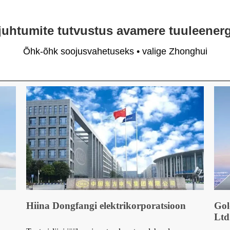
uhtumite tutvustus avamere tuuleene
Õhk-õhk soojusvahetuseks • valige Zhonghui
Hiina Dongfangi elektrikorporatsioon
Gol
Ltd