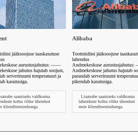
ent
Alibaba
sliini jääksoojuse taaskasutuse
Tootmisliini jääksoojuse taaskasu
dus
lahendus
keskuse aurustusjahutus: ——
Andmekeskuse aurustusjahutus
eskuse jahutus hajutab soojust,
Andmekeskuse jahutus hajutab so
ab serveriruumi temperatuuri ja
parandab serveriruumi temperatuur
ab kasutusiga.
pikendab kasutusiga.
sateabe saamiseks valdkonna
Lisateabe saamiseks valdkonna
enduste kohta võtke ühendust
lahenduste kohta võtke ühendust
e klienditeenindusega.
meie klienditeenindusega.