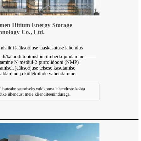
men Hitium Energy Storage
hnology Co., Ltd.
misliini jääksoojuse taaskasutuse lahendus
di/katoodi tootmisliini ümberkujundamine:——
tamine N-metüül-2-pürrolidooni (NMP)
damisel, jääksoojuse teisese kasutamise
aldamine ja küttekulude vähendamine.
Lisateabe saamiseks valdkonna lahenduste kohta
õtke ühendust meie klienditeenindusega.