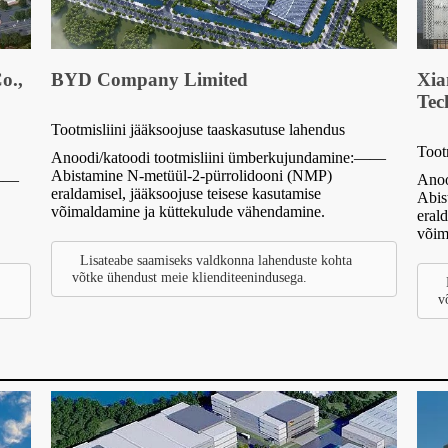
o.,
BYD Company Limited
Xia
Tec
Tootmisliini jääksoojuse taaskasutuse lahendus
Toot
Anoodi/katoodi tootmisliini ümberkujundamine:——
Abistamine N-metüül-2-pürrolidooni (NMP)
:——
Anoo
eraldamisel, jääksoojuse teisese kasutamise
Abis
võimaldamine ja küttekulude vähendamine.
eral
võim
Lisateabe saamiseks valdkonna lahenduste kohta
võtke ühendust meie klienditeenindusega.
v