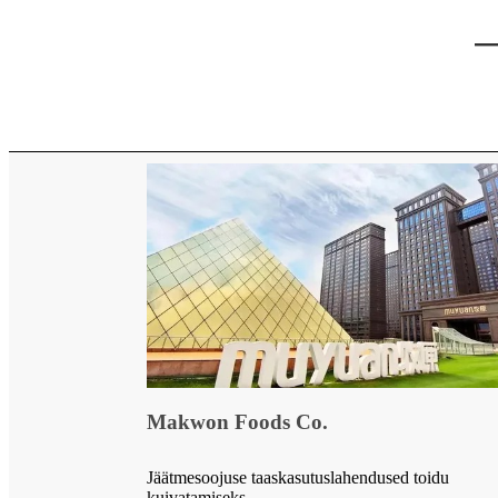
—
Makwon Foods Co.
Jäätmesoojuse taaskasutuslahendused toidu
kuivatamiseks