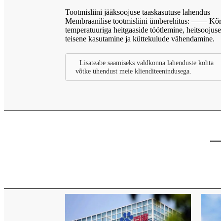
Tootmisliini jääksoojuse taaskasutuse lahendus
Membraanilise tootmisliini ümberehitus: —— Kõ
temperatuuriga heitgaaside töötlemine, heitsoojuse
teisene kasutamine ja küttekulude vähendamine.
Lisateabe saamiseks valdkonna lahenduste kohta
võtke ühendust meie klienditeenindusega.
—