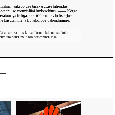
misliini jääksoojuse taaskasutuse lahendus
raanilise tootmisliini ümberehitus: —— Kõrge
eratuuriga heitgaaside töötlemine, heitsoojuse
ene kasutamine ja küttekulude vähendamine.
Lisateabe saamiseks valdkonna lahenduste kohta
õtke ühendust meie klienditeenindusega.
——