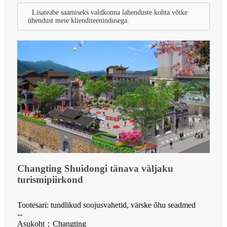
Lisateabe saamiseks valdkonna lahenduste kohta võtke
ühendust meie klienditeenindusega.
Changting Shuidongi tänava väljaku
turismipiirkond
Tootesari: tundlikud soojusvahetid, värske õhu seadmed
--
Asukoht：Changting