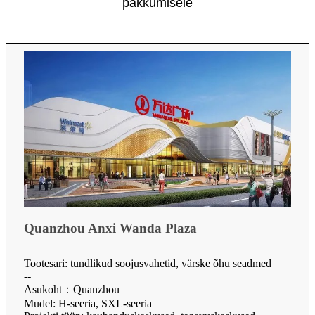
pakkumisele
Quanzhou Anxi Wanda Plaza
Tootesari: tundlikud soojusvahetid, värske õhu seadmed
--
Asukoht：Quanzhou
Mudel: H-seeria, SXL-seeria