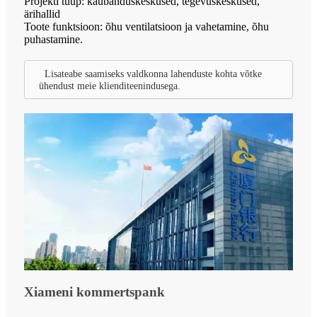
Projekti tüüp: kaubanduskeskused, tegevuskeskused,
ärihallid
Toote funktsioon: õhu ventilatsioon ja vahetamine, õhu
puhastamine.
Lisateabe saamiseks valdkonna lahenduste kohta võtke
ühendust meie klienditeenindusega.
Xiameni kommertspank