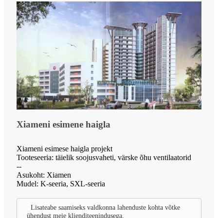
Xiameni esimene haigla
Xiameni esimese haigla projekt
Tooteseeria: täielik soojusvaheti, värske õhu ventilaatorid
--
Asukoht: Xiamen
Mudel: K-seeria, SXL-seeria
Lisateabe saamiseks valdkonna lahenduste kohta võtke
ühendust meie klienditeenindusega.