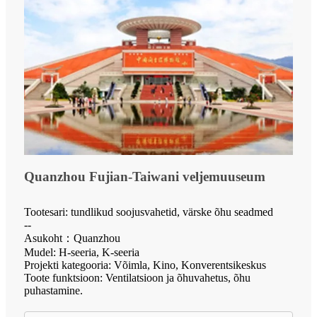
Quanzhou Fujian-Taiwani veljemuuseum
Tootesari: tundlikud soojusvahetid, värske õhu seadmed
--
Asukoht：Quanzhou
Mudel: H-seeria, K-seeria
Projekti kategooria: Võimla, Kino, Konverentsikeskus
Toote funktsioon: Ventilatsioon ja õhuvahetus, õhu
puhastamine.