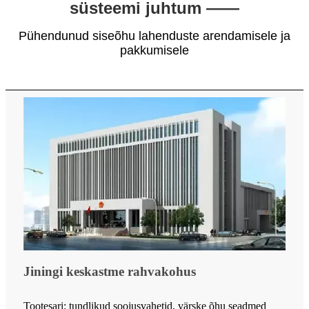
süsteemi juhtum ——
Pühendunud siseõhu lahenduste arendamisele ja
pakkumisele
Jiningi keskastme rahvakohus
Tootesari: tundlikud soojusvahetid, värske õhu seadmed