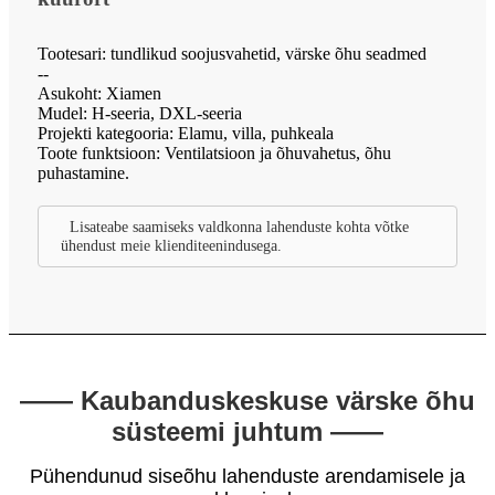
Tootesari: tundlikud soojusvahetid, värske õhu seadmed
--
Asukoht: Xiamen
Mudel: H-seeria, DXL-seeria
Projekti kategooria: Elamu, villa, puhkeala
Toote funktsioon: Ventilatsioon ja õhuvahetus, õhu
puhastamine.
Lisateabe saamiseks valdkonna lahenduste kohta võtke
ühendust meie klienditeenindusega.
—— Kaubanduskeskuse värske õhu
süsteemi juhtum ——
Pühendunud siseõhu lahenduste arendamisele ja