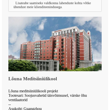
Lisateabe saamiseks valdkonna lahenduste kohta võtke
ühendust meie klienditeenindusega.
Lõuna Meditsiiniülikool
Lõuna meditsiiniülikooli projekt
Tootesari: Soojusvahetid täisvõimsusel, värske õhu
ventilaatorid
--
Asukoht: Guangzhou