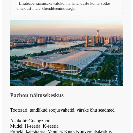
Lisateabe saamiseks valdkonna lahenduste kohta võtke
ühendust meie klienditeenindusega.
Pazhou näitusekeskus
Tootesari: tundlikud soojusvahetid, värske õhu seadmed
--
Asukoht: Guangzhou
Mudel: H-seeria, K-seeria
Projekti kategooria: Võimla, Kino, Konverentsikeskus