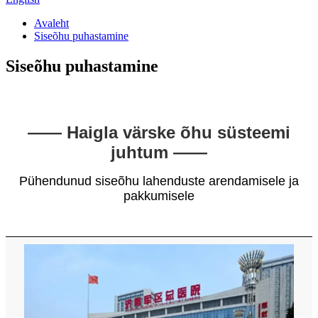
Avaleht
Siseõhu puhastamine
Siseõhu puhastamine
—— Haigla värske õhu süsteemi
juhtum ——
Pühendunud siseõhu lahenduste arendamisele ja
pakkumisele