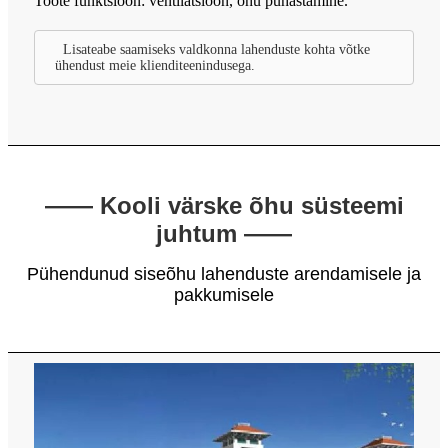
Toote funktsioon: ventilatsioon, õhu puhastamine.
Lisateabe saamiseks valdkonna lahenduste kohta võtke
ühendust meie klienditeenindusega.
—— Kooli värske õhu süsteemi
juhtum ——
Pühendunud siseõhu lahenduste arendamisele ja
pakkumisele