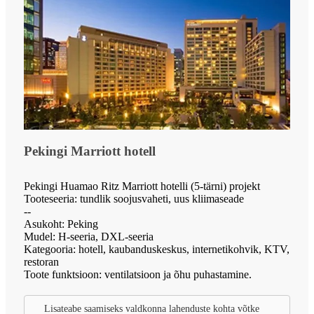
Pekingi Marriott hotell
Pekingi Huamao Ritz Marriott hotelli (5-tärni) projekt
Tooteseeria: tundlik soojusvaheti, uus kliimaseade
--
Asukoht: Peking
Mudel: H-seeria, DXL-seeria
Kategooria: hotell, kaubanduskeskus, internetikohvik, KTV,
restoran
Toote funktsioon: ventilatsioon ja õhu puhastamine.
Lisateabe saamiseks valdkonna lahenduste kohta võtke