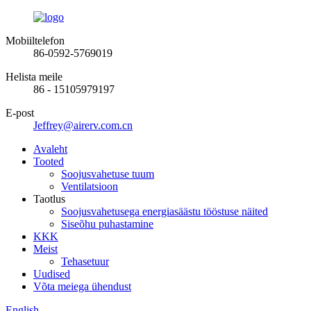
Mobiiltelefon
86-0592-5769019
Helista meile
86 - 15105979197
E-post
Jeffrey@airerv.com.cn
Avaleht
Tooted
Soojusvahetuse tuum
Ventilatsioon
Taotlus
Soojusvahetusega energiasäästu tööstuse näited
Siseõhu puhastamine
KKK
Meist
Tehasetuur
Uudised
Võta meiega ühendust
English