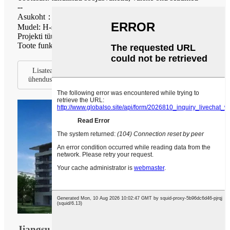
--
Asukoht：Jining
Mudel: H-seeria, K-seeria
Projekti tüüp: büroohoone, terviklik hoone
Toote funktsioon: ventilatsioon ja õhu puhastamine.
Lisateabe saamiseks valdkonna lahenduste kohta võtke
ühendust meie klienditeenindusega.
Jiangsu provintsi avaliku julgeoleku büroo