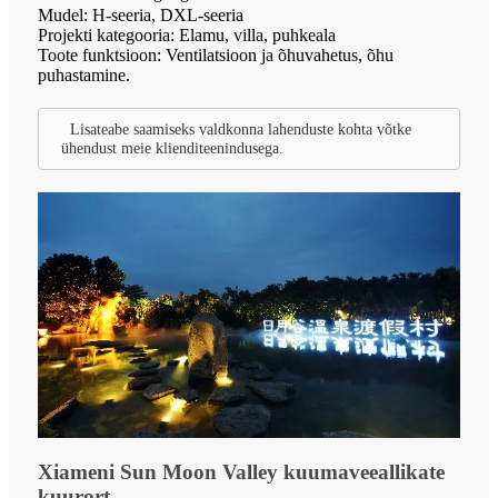
Mudel: H-seeria, DXL-seeria
Projekti kategooria: Elamu, villa, puhkeala
Toote funktsioon: Ventilatsioon ja õhuvahetus, õhu
puhastamine.
Lisateabe saamiseks valdkonna lahenduste kohta võtke
ühendust meie klienditeenindusega.
Xiameni Sun Moon Valley kuumaveeallikate
kuurort