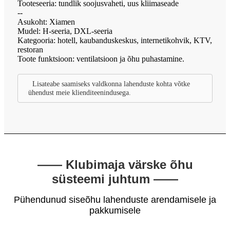
Tooteseeria: tundlik soojusvaheti, uus kliimaseade
--
Asukoht: Xiamen
Mudel: H-seeria, DXL-seeria
Kategooria: hotell, kaubanduskeskus, internetikohvik, KTV,
restoran
Toote funktsioon: ventilatsioon ja õhu puhastamine.
Lisateabe saamiseks valdkonna lahenduste kohta võtke
ühendust meie klienditeenindusega.
—— Klubimaja värske õhu
süsteemi juhtum ——
Pühendunud siseõhu lahenduste arendamisele ja
pakkumisele