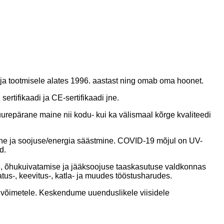
ja tootmisele alates 1996. aastast ning omab oma hoonet.
tifikaadi ja CE-sertifikaadi jne.
repärane maine nii kodu- kui ka välismaal kõrge kvaliteedi
ine ja soojuse/energia säästmine. COVID-19 mõjul on UV-
d.
se, õhukuivatamise ja jääksoojuse taaskasutuse valdkonnas
ivatus-, keevitus-, katla- ja muudes tööstusharudes.
 võimetele. Keskendume uuenduslikele viisidele