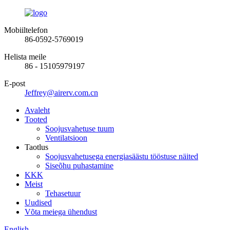
Mobiiltelefon
86-0592-5769019
Helista meile
86 - 15105979197
E-post
Jeffrey@airerv.com.cn
Avaleht
Tooted
Soojusvahetuse tuum
Ventilatsioon
Taotlus
Soojusvahetusega energiasäästu tööstuse näited
Siseõhu puhastamine
KKK
Meist
Tehasetuur
Uudised
Võta meiega ühendust
English