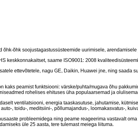
d õhk-õhk soojustagastussüsteemide uurimisele, arendamisele 
S keskkonnakaitset, saame ISO9001: 2008 kvaliteedisüsteemi ser
tele ettevõtetele, nagu GE, Daikin, Huawei jne, ning saada suu
 on kaks peamist funktsiooni: värske/puhta/mugava õhu pakkum
ooniseadmed rohelises ehituses üha populaarsemad ja olulisema
aselt ventilatsiooni, energia taaskasutuse, jahutamise, kütmi
i-, auto-, toidu-, meditsiini-, põllumajandus-, loomakasvatus-, ku
 õhusaaste probleemidega ning peame reageerima vastavalt oma
amiseks üle 25 aasta, tere tulemast meiega liituma.