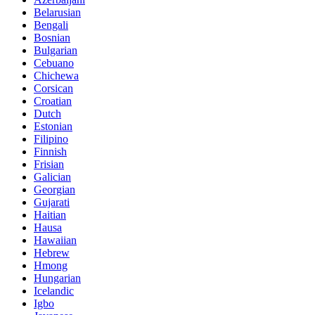
Belarusian
Bengali
Bosnian
Bulgarian
Cebuano
Chichewa
Corsican
Croatian
Dutch
Estonian
Filipino
Finnish
Frisian
Galician
Georgian
Gujarati
Haitian
Hausa
Hawaiian
Hebrew
Hmong
Hungarian
Icelandic
Igbo