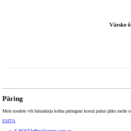
Värske õ
Päring
Meie toodete või hinnakirja kohta päringute korral palun jätke meile 
ESITA
E-POST
Jeffrey@airerv.com.cn