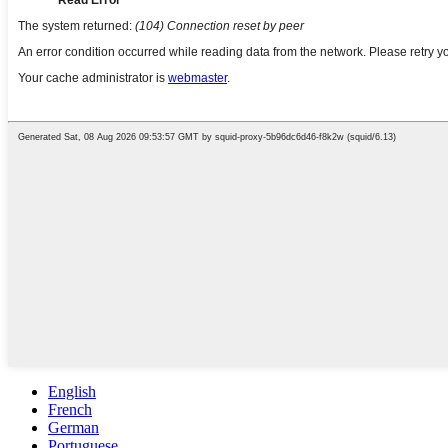
English
French
German
Portuguese