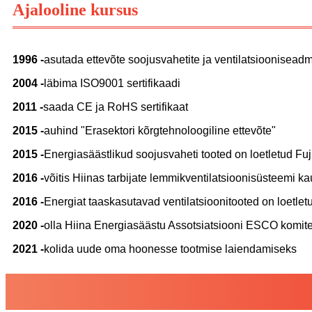
Ajalooline kursus
1996 -
asutada ettevõte soojusvahetite ja ventilatsioonisead
2004 -
läbima ISO9001 sertifikaadi
2011 -
saada CE ja RoHS sertifikaat
2015 -
auhind "Erasektori kõrgtehnoloogiline ettevõte"
2015 -
Energiasäästlikud soojusvaheti tooted on loetletud Fuj
2016 -
võitis Hiinas tarbijate lemmikventilatsioonisüsteemi kau
2016 -
Energiat taaskasutavad ventilatsioonitooted on loetlet
2020 -
olla Hiina Energiasäästu Assotsiatsiooni ESCO komite
2021 -
kolida uude oma hoonesse tootmise laiendamiseks