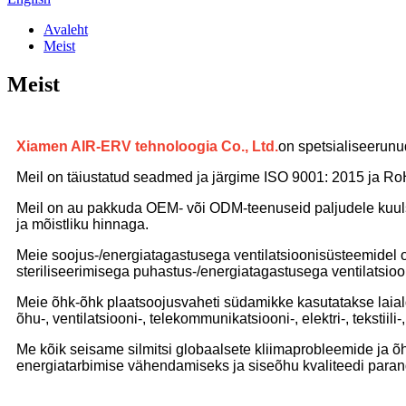
Avaleht
Meist
Meist
Xiamen AIR-ERV tehnoloogia Co., Ltd.
on spetsialiseerunu
Meil on täiustatud seadmed ja järgime ISO 9001: 2015 ja RoH
Meil on au pakkuda OEM- või ODM-teenuseid paljudele kuulsa
ja mõistliku hinnaga.
Meie soojus-/energiatagastusega ventilatsioonisüsteemidel
steriliseerimisega puhastus-/energiatagastusega ventilatsi
Meie õhk-õhk plaatsoojusvaheti südamikke kasutatakse laiald
õhu-, ventilatsiooni-, telekommunikatsiooni-, elektri-, tekstiil
Me kõik seisame silmitsi globaalsete kliimaprobleemide ja
energiatarbimise vähendamiseks ja siseõhu kvaliteedi parand