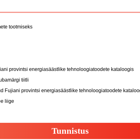
mete tootmiseks
iani provintsi energiasäästlike tehnoloogiatoodete kataloogis
bamärgi tiitli
ud Fujiani provintsi energiasäästlike tehnoloogiatoodete kataloo
e liige
Tunnistus