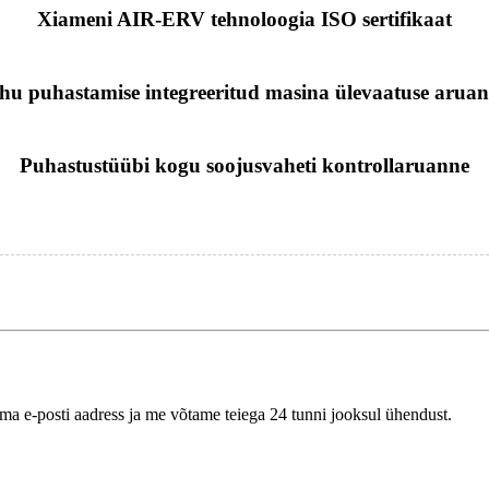
Xiameni AIR-ERV tehnoloogia ISO sertifikaat
hu puhastamise integreeritud masina ülevaatuse aruan
Puhastustüübi kogu soojusvaheti kontrollaruanne
oma e-posti aadress ja me võtame teiega 24 tunni jooksul ühendust.