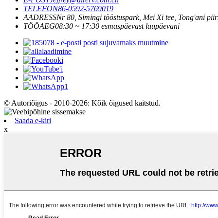
TELEFON
86-0592-5769019
AADRESS
Nr 80, Simingi tööstuspark, Mei Xi tee, Tong'ani pi
TÖÖAEG
08:30 ~ 17:30 esmaspäevast laupäevani
© Autoriõigus - 2010-2026: Kõik õigused kaitstud.
Saada e-kiri
x