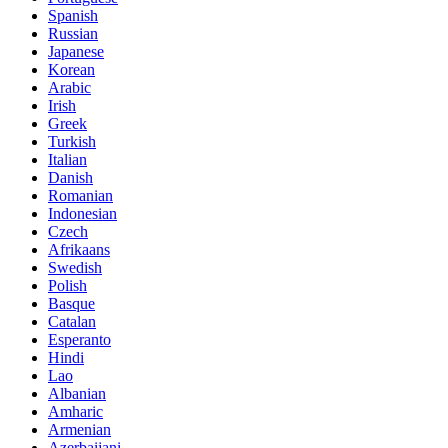
Spanish
Russian
Japanese
Korean
Arabic
Irish
Greek
Turkish
Italian
Danish
Romanian
Indonesian
Czech
Afrikaans
Swedish
Polish
Basque
Catalan
Esperanto
Hindi
Lao
Albanian
Amharic
Armenian
Azerbaijani