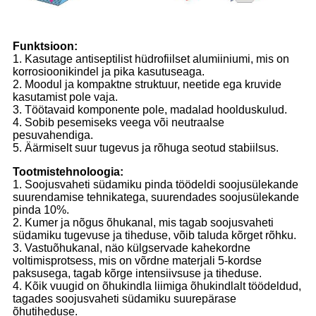
Funktsioon:
1. Kasutage antiseptilist hüdrofiilset alumiiniumi, mis on
korrosioonikindel ja pika kasutuseaga.
2. Moodul ja kompaktne struktuur, neetide ega kruvide
kasutamist pole vaja.
3. Töötavaid komponente pole, madalad hoolduskulud.
4. Sobib pesemiseks veega või neutraalse
pesuvahendiga.
5. Äärmiselt suur tugevus ja rõhuga seotud stabiilsus.
Tootmistehnoloogia:
1. Soojusvaheti südamiku pinda töödeldi soojusülekande
suurendamise tehnikatega, suurendades soojusülekande
pinda 10%.
2. Kumer ja nõgus õhukanal, mis tagab soojusvaheti
südamiku tugevuse ja tiheduse, võib taluda kõrget rõhku.
3. Vastuõhukanal, näo külgservade kahekordne
voltimisprotsess, mis on võrdne materjali 5-kordse
paksusega, tagab kõrge intensiivsuse ja tiheduse.
4. Kõik vuugid on õhukindla liimiga õhukindlalt töödeldud,
tagades soojusvaheti südamiku suurepärase
õhutiheduse.