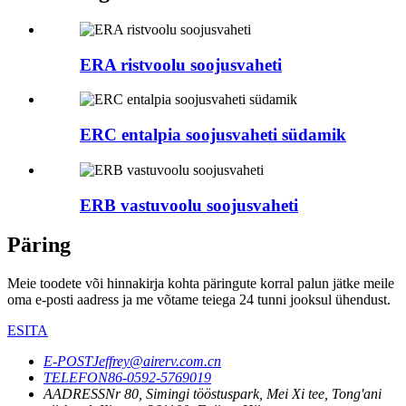
ERA ristvoolu soojusvaheti
ERC entalpia soojusvaheti südamik
ERB vastuvoolu soojusvaheti
Päring
Meie toodete või hinnakirja kohta päringute korral palun jätke meile
oma e-posti aadress ja me võtame teiega 24 tunni jooksul ühendust.
ESITA
E-POST
Jeffrey@airerv.com.cn
TELEFON
86-0592-5769019
AADRESS
Nr 80, Simingi tööstuspark, Mei Xi tee, Tong'ani