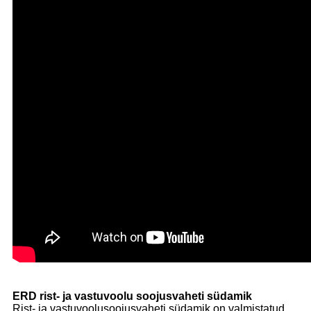
ERD rist- ja vastuvoolu soojusvaheti südamik
Rist- ja vastuvoolusoojusvaheti südamik on valmistatud