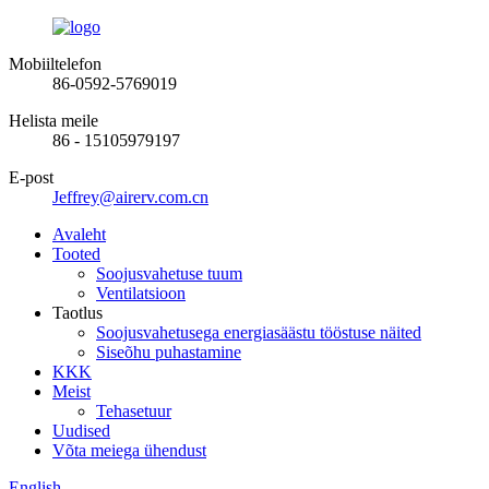
Mobiiltelefon
86-0592-5769019
Helista meile
86 - 15105979197
E-post
Jeffrey@airerv.com.cn
Avaleht
Tooted
Soojusvahetuse tuum
Ventilatsioon
Taotlus
Soojusvahetusega energiasäästu tööstuse näited
Siseõhu puhastamine
KKK
Meist
Tehasetuur
Uudised
Võta meiega ühendust
English