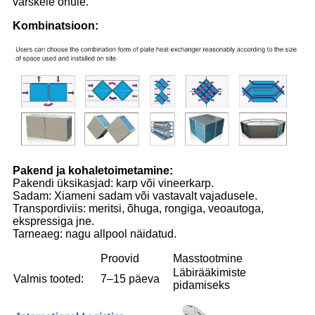
värskele õhule.
Kombinatsioon:
Pakend ja kohaletoimetamine:
Pakendi üksikasjad: karp või vineerkarp.
Sadam: Xiameni sadam või vastavalt vajadusele.
Transpordiviis: meritsi, õhuga, rongiga, veoautoga,
ekspressiga jne.
Tarneaeg: nagu allpool näidatud.
Proovid
Masstootmine
Läbirääkimiste
Valmis tooted:
7–15 päeva
pidamiseks