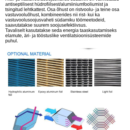
antiseptilisest hüdrofiilsest/alumiiniumfooliumist ja
tsingitud lehtkattest. Osa õhust on ristvoolu- ja teine ​​osa
vastuvooluõhust, kombineerides nii rist- kui ka
vastuvoolusoojusvaheti südamiku töömeetodeid,
saavutatakse suurem soojusefektiivsus.
Tavaliselt kasutatakse seda energia taaskasutamiseks
elamute, äri- ja tööstuslike ventilatsioonisüsteemide
puhul.