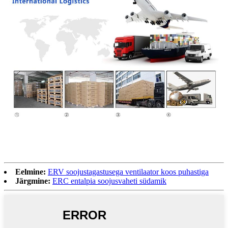
Eelmine:
ERV soojustagastusega ventilaator koos puhastiga
Järgmine:
ERC entalpia soojusvaheti südamik