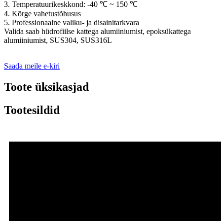
3. Temperatuurikeskkond: -40 ℃ ~ 150 ℃
4. Kõrge vahetustõhusus
5. Professionaalne valiku- ja disainitarkvara
Valida saab hüdrofiilse kattega alumiiniumist, epoksükattega
alumiiniumist, SUS304, SUS316L
Saada meile e-kiri
Toote üksikasjad
Tootesildid