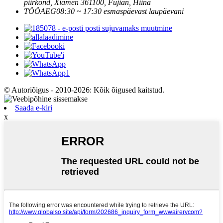
piirkond, Xiamen 361100, Fujian, Hiina
TÖÖAEG
08:30 ~ 17:30 esmaspäevast laupäevani
© Autoriõigus - 2010-2026: Kõik õigused kaitstud.
Saada e-kiri
x