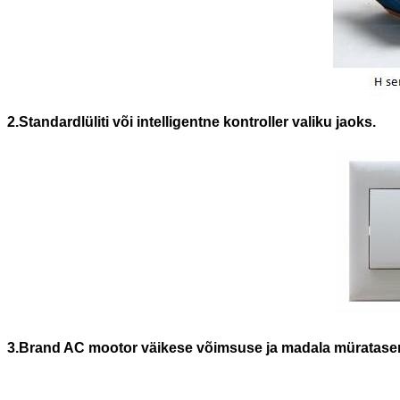
2.Standardlüliti või intelligentne kontroller valiku jaoks.
3.Brand AC mootor väikese võimsuse ja madala müratas