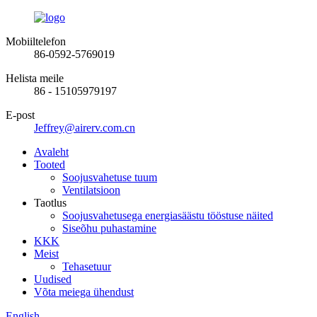
Mobiiltelefon
86-0592-5769019
Helista meile
86 - 15105979197
E-post
Jeffrey@airerv.com.cn
Avaleht
Tooted
Soojusvahetuse tuum
Ventilatsioon
Taotlus
Soojusvahetusega energiasäästu tööstuse näited
Siseõhu puhastamine
KKK
Meist
Tehasetuur
Uudised
Võta meiega ühendust
English