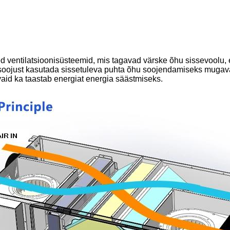
sed ventilatsioonisüsteemid, mis tagavad värske õhu sissevool
soojust kasutada sissetuleva puhta õhu soojendamiseks mugava te
id ka taastab energiat energia säästmiseks.