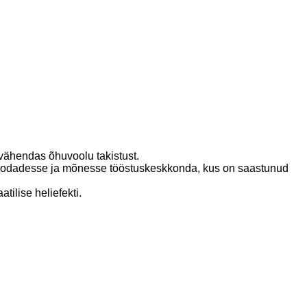
 vähendas õhuvoolu takistust.
öökodadesse ja mõnesse tööstuskeskkonda, kus on saastunud
tilise heliefekti.