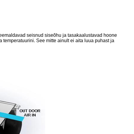
u, eemaldavad seisnud siseõhu ja tasakaalustavad hoone
mperatuurini. See mitte ainult ei aita luua puhast ja