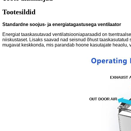
Tootesildid
Standardne soojus- ja energiatagastusega ventilaator
Energiat taaskasutavad ventilatsiooniaparaadid on tsentraal
niiskustaset. Lisaks saavad nad seisnud õhust taaskasutatud 
mugavat keskkonda, mis parandab hoone kasutajate heaolu, va