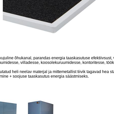
ukujuline õhukanal, parandas energia taaskasutuse efektiivsust,
ruumidesse, villadesse, koosolekuruumidesse, kontoritesse, t
ud heli neelav materjal ja mittemetallist tiivik tagavad hea staa
mine + soojuse taaskasutus energia säästmiseks.