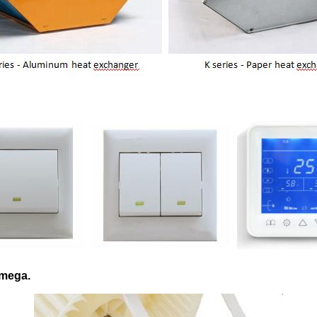
emega.