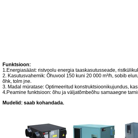
Funktsioon:
1.Energiasääst: ristvoolu energia taaskasutusseade, ristkülik
2. Kasutusvahemik: Õhuvool 150 kuni 20 000 m³/h, sobib elu
õhk, tolm jne.
3. Madal müratase: Optimeeritud konstruktsioonikujundus, kasutat
4.Peamine funktsioon: õhu ja väljatõmbeõhu samaaegne tarni
Mudelid: saab kohandada.