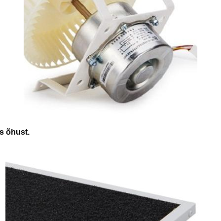
ks õhust.