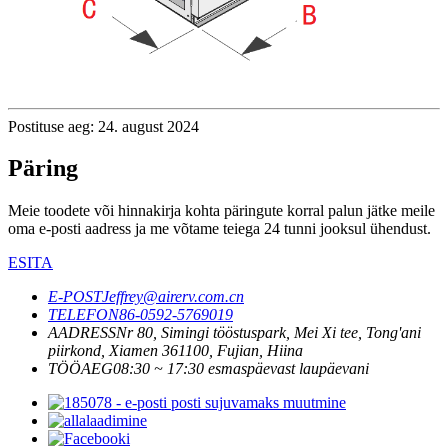
Postituse aeg: 24. august 2024
Päring
Meie toodete või hinnakirja kohta päringute korral palun jätke meile
oma e-posti aadress ja me võtame teiega 24 tunni jooksul ühendust.
ESITA
E-POST
Jeffrey@airerv.com.cn
TELEFON
86-0592-5769019
AADRESS
Nr 80, Simingi tööstuspark, Mei Xi tee, Tong'ani
piirkond, Xiamen 361100, Fujian, Hiina
TÖÖAEG
08:30 ~ 17:30 esmaspäevast laupäevani