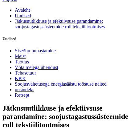
Avaleht
Uudised
Jätkusuutlikkuse ja efektiivsuse parandamine:
soojustagastussüsteemide roll tekstiilitootmises
Uudised
Siseõhu puhastamine
Meist
Taotlus
Võta meiega ühendust
Tehasetuur
KKK
Soojusvahetusega energiasäästu tööstuse näited
uusindeks
Retsept
Jätkusuutlikkuse ja efektiivsuse
parandamine: soojustagastussüsteemide
roll tekstiilitootmises