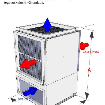
tegevuskulusid vähendada.