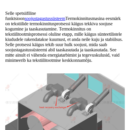
Selle spetsiifiline
funktsioon
soojustagastussüsteem
Termokinnitusmasina eesmärk
on tekstiilide termokinnitusprotsessi käigus tekkiva soojuse
kogumine ja taaskasutamine. Termokinnitus on
tekstiilitootmisprotsessi oluline etapp, mille käigus sünteetilistele
kiududele rakendatakse kuumust, et anda neile kuju ja stabiilsus.
Selle protsessi käigus tekib suur hulk soojust, mida saab
soojustagastussüsteemi abil taaskasutada ja taaskasutada. See
mitte ainult ei vähenda energiatarbimist ja tegevuskulusid, vaid
minimeerib ka tekstiilitootmise keskkonnamõju.