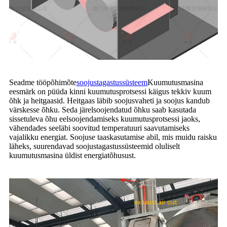
Seadme tööpõhimõte
soojustagastussüsteem
Kuumutusmasina
eesmärk on püüda kinni kuumutusprotsessi käigus tekkiv kuum
õhk ja heitgaasid. Heitgaas läbib soojusvaheti ja soojus kandub
värskesse õhku. Seda järelsoojendatud õhku saab kasutada
sissetuleva õhu eelsoojendamiseks kuumutusprotsessi jaoks,
vähendades seeläbi soovitud temperatuuri saavutamiseks
vajalikku energiat. Soojuse taaskasutamise abil, mis muidu raisku
läheks, suurendavad soojustagastussüsteemid oluliselt
kuumutusmasina üldist energiatõhusust.