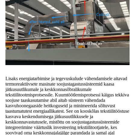
Lisaks energiatarbimise ja tegevuskulude vähendamisele aitavad
termoreaktiivsete masinate soojustagastussüsteemid kaasa
jätkusuutlikumale ja keskkonnasõbralikumale
tekstiilitootmisprotsessile. Kuumtöötlemisprotsessi käigus tekkiva
soojuse taaskasutamise abil aitab süsteem vähendada
kasvuhoonegaaside heitkoguseid ja minimeerida sõltuvust
taastumatutest energiaallikatest. See on kooskõlas tekstiilitööstuse
kasvava keskendumisega jätkusuutlikkusele ja
keskkonnavastutusele, mistõttu on soojustagastussüsteemide
integreerimine väärtuslik investeering tekstiilitootjatele, kes
soovivad oma keskkonnajalajälge parandada ja samal ajal