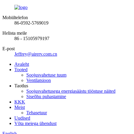
Mobiiltelefon
86-0592-5769019
Helista meile
86 - 15105979197
E-post
Jeffrey@airerv.com.cn
Avaleht
Tooted
Soojusvahetuse tuum
Ventilatsioon
Taotlus
Soojusvahetusega energiasäästu tööstuse näited
Siseõhu puhastamine
KKK
Meist
Tehasetuur
Uudised
Võta meiega ühendust
English